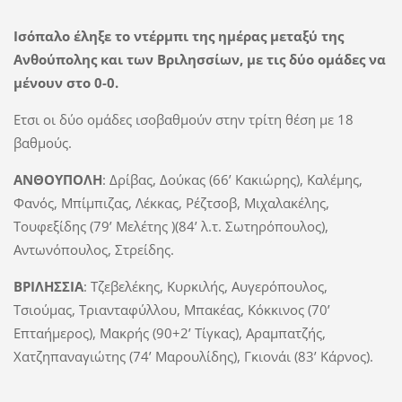
Ισόπαλο έληξε το ντέρμπι της ημέρας μεταξύ της
Ανθούπολης και των Βριλησσίων, με τις δύο ομάδες να
μένουν στο 0-0.
Ετσι οι δύο ομάδες ισοβαθμούν στην τρίτη θέση με 18
βαθμούς.
ΑΝΘΟΥΠΟΛΗ
: Δρίβας, Δούκας (66’ Κακιώρης), Καλέμης,
Φανός, Μπίμπιζας, Λέκκας, Ρέζτσοβ, Μιχαλακέλης,
Τουφεξίδης (79’ Μελέτης )(84’ λ.τ. Σωτηρόπουλος),
Αντωνόπουλος, Στρείδης.
ΒΡΙΛΗΣΣΙΑ
: Τζεβελέκης, Κυρκιλής, Αυγερόπουλος,
Τσιούμας, Τριανταφύλλου, Μπακέας, Κόκκινος (70’
Επταήμερος), Μακρής (90+2’ Τίγκας), Αραμπατζής,
Χατζηπαναγιώτης (74’ Μαρουλίδης), Γκιονάι (83’ Κάρνος).