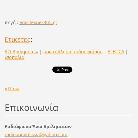
πηγή :
erasitexnes365.gr
Ετικέτες
:
ΑΟ Βριλησσίων
|
πρωτάθλημα ποδοσφαίρου
|
Β' ΕΠΣΑ
|
ισοπαλία
« Πίσω
Επικοινωνία
Ραδιόφωνο Άνω Βριλησσίων
radioano
vrilissi
a@yahoo.
com