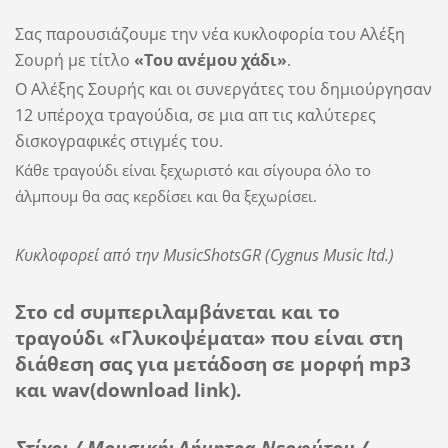
Σας παρουσιάζουμε την νέα κυκλοφορία του Αλέξη
Σουρή με τίτλο
«Του ανέμου χάδι»
.
Ο Αλέξης Σουρής και οι συνεργάτες του δημιούργησαν
12 υπέροχα τραγούδια, σε μια απ τις καλύτερες
δισκογραφικές στιγμές του.
Κάθε τραγούδι είναι ξεχωριστό και σίγουρα όλο το
άλμπουμ θα σας κερδίσει και θα ξεχωρίσει.
Κυκλοφορεί από την
MusicShotsGR
(
Cygnus
Music
ltd
.)
Στο
cd
συμπεριλαμβάνεται και το
τραγούδι «Γλυκοψέματα» που είναι στη
διάθεση σας για μετάδοση σε μορφή
mp
3
και
wav
(
download
link
).
Στίχοι / Μουσική: Δήμητρα Νεοφύτου /