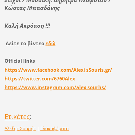
Κώστας Μπασδάνης
Καλή Ακρόαση !!!
Δείτε το βίντεο
εδώ
Official
links
https
://
www
.
facebook
.
com
/
Alexi sSouris
.
gr
/
https
://
twitter
.
com
/6760
Alex
https
://
www
.
instagram
.
com
/
alex sourhs
/
Ετικέτες
:
Αλέξης Σουρής
|
Γλυκοψέματα