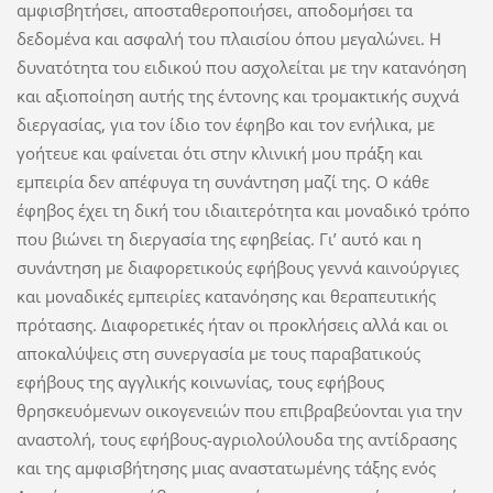
αμφισβητήσει, αποσταθεροποιήσει, αποδομήσει τα
δεδομένα και ασφαλή του πλαισίου όπου μεγαλώνει. Η
δυνατότητα του ειδικού που ασχολείται με την κατανόηση
και αξιοποίηση αυτής της έντονης και τρομακτικής συχνά
διεργασίας, για τον ίδιο τον έφηβο και τον ενήλικα, με
γοήτευε και φαίνεται ότι στην κλινική μου πράξη και
εμπειρία δεν απέφυγα τη συνάντηση μαζί της. Ο κάθε
έφηβος έχει τη δική του ιδιαιτερότητα και μοναδικό τρόπο
που βιώνει τη διεργασία της εφηβείας. Γι’ αυτό και η
συνάντηση με διαφορετικούς εφήβους γεννά καινούργιες
και μοναδικές εμπειρίες κατανόησης και θεραπευτικής
πρότασης. Διαφορετικές ήταν οι προκλήσεις αλλά και οι
αποκαλύψεις στη συνεργασία με τους παραβατικούς
εφήβους της αγγλικής κοινωνίας, τους εφήβους
θρησκευόμενων οικογενειών που επιβραβεύονται για την
αναστολή, τους εφήβους-αγριολούλουδα της αντίδρασης
και της αμφισβήτησης μιας αναστατωμένης τάξης ενός