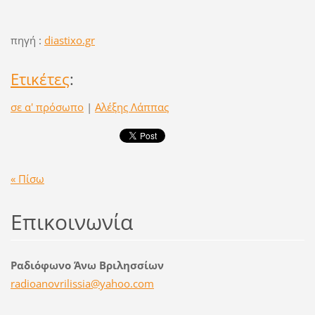
πηγή :
diastixo.gr
Ετικέτες
:
σε α' πρόσωπο
|
Αλέξης Λάππας
« Πίσω
Επικοινωνία
Ραδιόφωνο Άνω Βριλησσίων
radioano
vrilissi
a@yahoo.
com