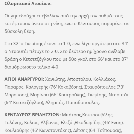
Ολυμπιακό Λιοσίων.
Οι γηπεδούχοι επέβαλλαν από την αρχή τον ρυθμό τους
και έφτασαν άνετα στη νίκη, ενω ο Κένταυρος παραμένει σε
δύσκολη θέση.
Στο 32' ο Γκεμίσης έκανε το 1-0, ενω λίγο αργότερα στο 34'
ο Νταουτάι πέτυχε το 2-0. Στο δεύτερο ημίχρονο ανέλαβε
δράση ο Κετσετζόγλου που με δύο γκολ στο 66' και στο 87'
διαμόρφωσετο τελικό 4-0.
ΑΓΙΟΙ ΑΝΑΡΓΥΡΟΙ:
Χανιώτης, Αποστόλου, Κολλιάκος,
Παραράς, Καλογερής (76' Κοκαβέσης), Σταυρόπουλος (73'
Μαρούσης), Μαρίνου (66' Κουτρούλης), Γκεμίσης, Νταουτάι
(64' Κετσετζόγλου), Αλημπάς, Παπαδόπουλος.
ΚΕΝΤΑΥΡΟΣ ΒΡΙΛΗΣΣΙΩΝ:
Μπάτσας,Κουτσουβέλης,
Γαλάνης, Κολιός, Αλβανός, Ελεζάι,Θεοδωρίδης (46' Ενση),
Κουλιούρης (46' Κωνσταντάκης), Δέτσης (64' Τσίπουρας),