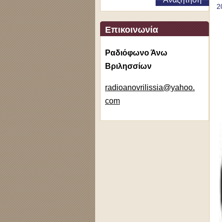
2
Επικοινωνία
Ραδιόφωνο Άνω
Βριλησσίων
radioano
vrilissi
a@yahoo.
com