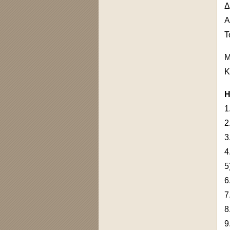
Δ
Α
Τ
Μ
Κ
Η
1
2
3
4
5
6
7
8
9