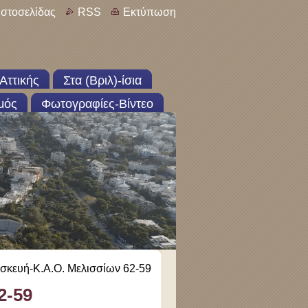
ιστοσελίδας
RSS
Εκτύπωση
Αττικής
Στα (Βριλ)-ίσια
μός
Φωτογραφίες-Βίντεο
σκευή-Κ.Α.Ο. Μελισσίων 62-59
2-59