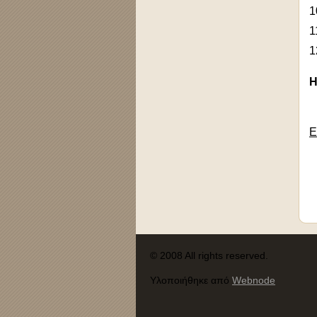
1
1
1
Η
Ε
© 2008 All rights reserved.
Υλοποιήθηκε από
Webnode