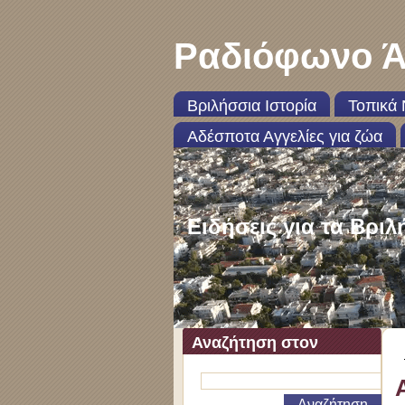
Ραδιόφωνο Ά
Βριλήσσια Ιστορία
Τοπικά 
Αδέσποτα Αγγελίες για ζώα
Ειδήσεις για τα Βριλ
Αναζήτηση στον
ιστότοπο