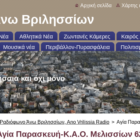
Αρχική σελίδα
Χάρτης 
νω Βριλησσίων
Νέα
Αθλητικά Νέα
Ζωντανές Κάμερες
Καιρός 
Μουσικά νέα
Περιβάλλον-Πυρασφάλεια
Πολιτισ
ήσσια και όχι μόνο
Ραδιόφωνο Άνω Βριλησσίων, Ano Vrilissia Radio
>
Αγία Παρα
Αγία Παρασκευή-Κ.Α.Ο. Μελισσίων 6