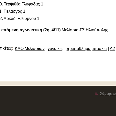
0. Τερψιθέα Γλυφάδας 1
1. Πελασγός 1
2. Αρκάδι Ρεθύμνου 1
 επόμενη αγωνιστική (2η, 4/11)
Μελίσσια-ΓΣ Ηλιούπολης
τικέτες
:
ΚΑΟ Μελισσίων
|
γυναίκες
|
πρωτάθλημα μπάσκετ
|
Α2
Χάρτης ισ