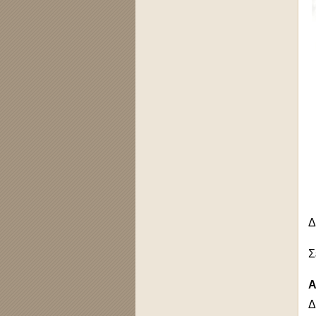
Δ
Σ
Α
Δ