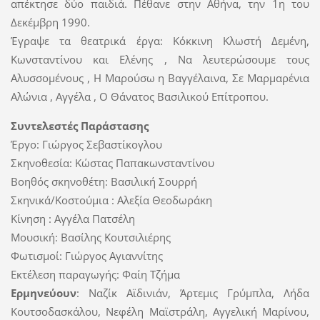
απέκτησε δύο παιδιά. Πέθανε στην Αθήνα, την 1η του
Δεκέμβρη 1990.
Έγραψε τα θεατρικά έργα: Κόκκινη Κλωστή Δεμένη,
Κωνσταντίνου και Ελένης , Να λευτερώσουμε τους
Αλυσσομένους , Η Μαρούσω η Βαγγέλαινα, Σε Μαρμαρένια
Αλώνια , Αγγέλα , Ο Θάνατος Βασιλικού Επίτροπου.
Συντελεστές Παράστασης
Έργο: Γιώργος Σεβαστίκογλου
Σκηνοθεσία: Κώστας Παπακωνσταντίνου
Βοηθός σκηνοθέτη: Βασιλική Σουρρή
Σκηνικά/Κοστούμια : Αλεξία Θεοδωράκη
Κίνηση : Αγγέλα Πατσέλη
Μουσική: Βασίλης Κουτσιλιέρης
Φωτισμοί: Γιώργος Αγιαννίτης
Εκτέλεση παραγωγής: Φαίη Τζήμα
Ερμηνεύουν
: Ναζίκ Αϊδινιάν, Άρτεμις Γρύμπλα, Λήδα
Κουτσοδασκάλου, Νεφέλη Μαϊστράλη, Αγγελική Μαρίνου,