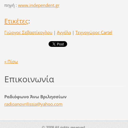
πηγή :
www.independent.gr
Ετικέτες
:
Γιώργος Σεβαστίκογλου
|
Αγγέλα
|
Τεχνοχώρος Cartel
« Πίσω
Επικοινωνία
Ραδιόφωνο Άνω Βριλησσίων
radioano
vrilissi
a@yahoo.
com
© 2008 All rights reserved.