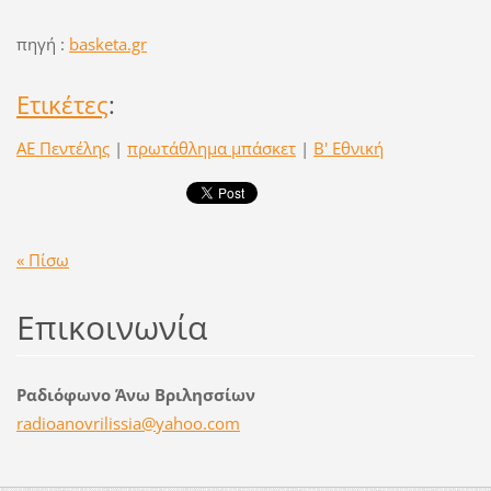
πηγή :
basketa.gr
Ετικέτες
:
ΑΕ Πεντέλης
|
πρωτάθλημα μπάσκετ
|
Β' Εθνική
« Πίσω
Επικοινωνία
Ραδιόφωνο Άνω Βριλησσίων
radioano
vrilissi
a@yahoo.
com