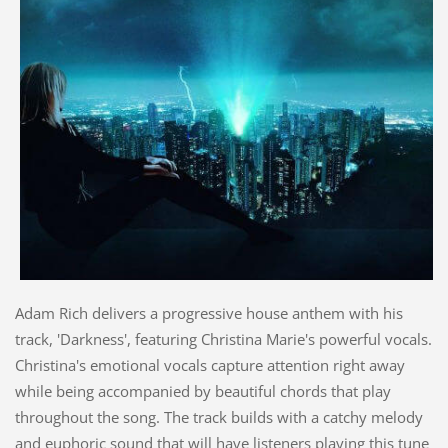
Adam Rich delivers a progressive house anthem with his
track, 'Darkness', featuring Christina Marie's powerful vocals.
Christina's emotional vocals capture attention right away
while being accompanied by beautiful chords that play
throughout the song. The track builds with a catchy melody
and euphoric sound that will have listeners playing this tune