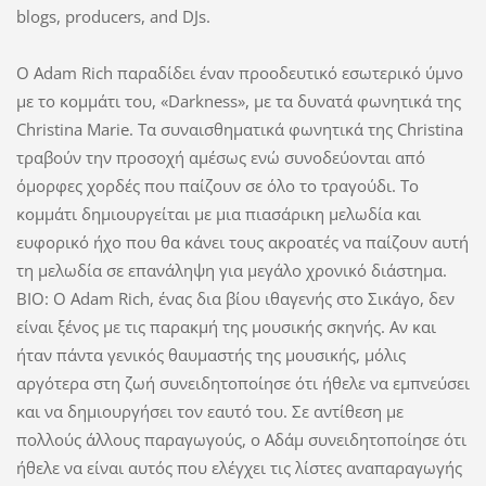
blogs, producers, and DJs.
Ο Adam Rich παραδίδει έναν προοδευτικό εσωτερικό ύμνο
με το κομμάτι του, «Darkness», με τα δυνατά φωνητικά της
Christina Marie. Τα συναισθηματικά φωνητικά της Christina
τραβούν την προσοχή αμέσως ενώ συνοδεύονται από
όμορφες χορδές που παίζουν σε όλο το τραγούδι. Το
κομμάτι δημιουργείται με μια πιασάρικη μελωδία και
ευφορικό ήχο που θα κάνει τους ακροατές να παίζουν αυτή
τη μελωδία σε επανάληψη για μεγάλο χρονικό διάστημα.
BIO: Ο Adam Rich, ένας δια βίου ιθαγενής στο Σικάγο, δεν
είναι ξένος με τις παρακμή της μουσικής σκηνής. Αν και
ήταν πάντα γενικός θαυμαστής της μουσικής, μόλις
αργότερα στη ζωή συνειδητοποίησε ότι ήθελε να εμπνεύσει
και να δημιουργήσει τον εαυτό του. Σε αντίθεση με
πολλούς άλλους παραγωγούς, ο Αδάμ συνειδητοποίησε ότι
ήθελε να είναι αυτός που ελέγχει τις λίστες αναπαραγωγής