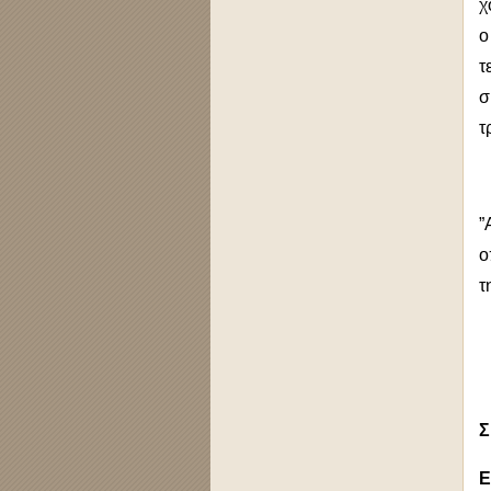
χ
ο
τ
σ
τ
”
ο
τ
Σ
E