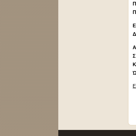
Π
Π
Ε
Δ
Α
Σ
Κ
Ώ
Ε