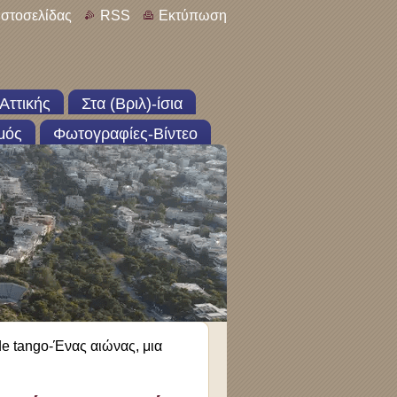
ιστοσελίδας
RSS
Εκτύπωση
Αττικής
Στα (Βριλ)-ίσια
μός
Φωτογραφίες-Βίντεο
de tango-Ένας αιώνας, μια