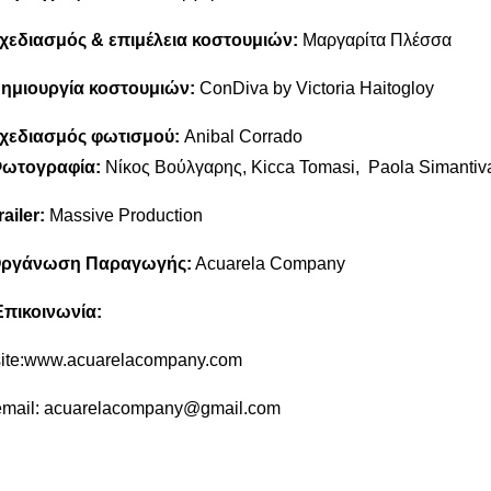
χεδιασμός & επιμέλεια κοστουμιών:
Μαργαρίτα Πλέσσ
ημιουργία κοστουμιών:
ConDiva by Victoria Haitogloy
χεδιασμός φωτισμ
o
ύ:
Anibal Corrado
ωτογραφία:
Νίκος Βούλγαρης, Kicca Tomasi, Paola Simantiv
railer:
Massive Production
ργάνωση Παραγωγής:
Αcuarela Company
Επικοινωνία:
ite:www.acuarelacompany.com
mail: acuarelacompany@gmail.com