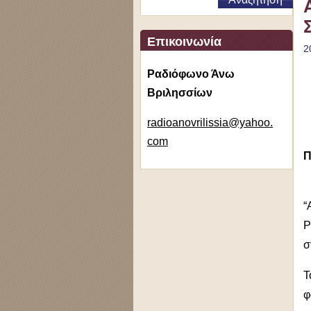
Επικοινωνία
2
Ραδιόφωνο Άνω
Βριλησσίων
radioano
vrilissi
a@yahoo.
com
Π
“
P
σ
Τ
φ