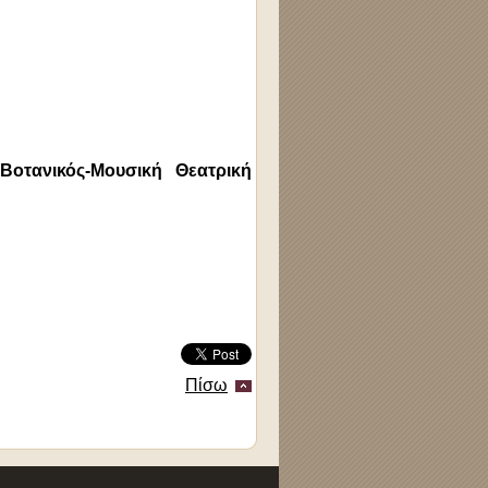
οτανικός-Μουσική Θεατρική
Πίσω