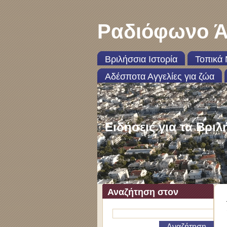
Ραδιόφωνο Ά
Βριλήσσια Ιστορία
Τοπικά 
Αδέσποτα Αγγελίες για ζώα
Ειδήσεις για τα Βριλ
Αναζήτηση στον
ιστότοπο