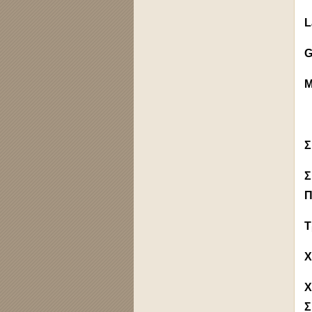
L
G
M
Σ
Σ
Π
Τ
X
Χ
Σ