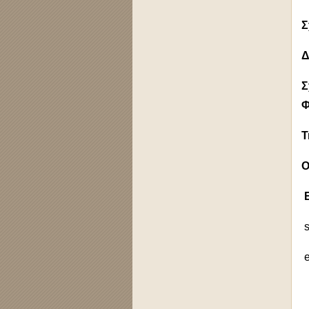
Σ
Δ
Σ
Φ
T
Ο
s
e