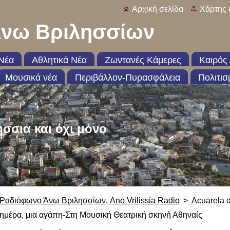
Αρχική σελίδα
Χάρτης 
νω Βριλησσίων
Νέα
Αθλητικά Νέα
Ζωντανές Κάμερες
Καιρός 
Μουσικά νέα
Περιβάλλον-Πυρασφάλεια
Πολιτισ
ήσσια και όχι μόνο
Ραδιόφωνο Άνω Βριλησσίων, Ano Vrilissia Radio
>
Acuarela 
ημέρα, μια αγάπη-Στη Μουσική Θεατρική σκηνή Αθηναίς