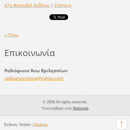
47ο Φεστιβάλ Βιβλίου
|
Ζάππειο
« Πίσω
Επικοινωνία
Ραδιόφωνο Άνω Βριλησσίων
radioano
vrilissi
a@yahoo.
com
© 2008 All rights reserved.
Υλοποιήθηκε από
Webnode
Έκδοση:
Mobile
|
Desktop