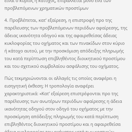
είναι ο κύριος ή κάτοχος, επιβάλλεται μόνο ένα των
προβλεπόμενων χρηματικών προστίμων
4. Προβλέπεται, κατ’ εξαίρεση, η επιστροφή προ της
παρέλευσης των προβλεπόμενων περιόδων αφαίρεσης, της
άδειας ικανότητα οδηγού και της αφαιρεθείσας άδειας
κυκλοφορίας του οχήματος και των πινακίδων στον κύριο
ή κάτοχο αυτού, με την προσκόμιση απόδειξης πληρωμής
του κατά περίπτωση επιβληθέντος διοικητικού προστίμου
και του σχετικού συμβολαίου ασφάλισης του οχήματος.
Πώς τεκμηριώνονται οι αλλαγές τις οποίες αναφέρει η
εισηγητική έκθεση; Η τροπολογία αναφέρει
χαρακτηριστικά: «Κατ’ εξαίρεση επιστρέφονται προ της
παρέλευσης των ανωτέρων περιόδων αφαίρεσης η άδεια
ικανότητας οδηγού στον οδηγό του οχήματος με την
προσκίμηση απόδειξης πληρωμής του κατά περίπτωση
επιβληθέντος διοικητικού προστίμου και η αφαιρεθείσα
άδεια κυκλοφορίας του οχήματος μετά των κρατικών