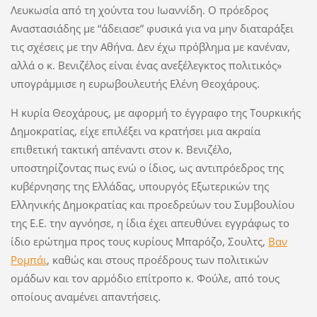
Λευκωσία από τη χούντα του Ιωαννίδη. Ο πρόεδρος
Αναστασιάδης με “άδειασε” φυσικά για να μην διαταράξει
τις σχέσεις με την Αθήνα. Δεν έχω πρόβλημα με κανέναν,
αλλά ο κ. Βενιζέλος είναι ένας ανεξέλεγκτος πολιτικός»
υπογράμμισε η ευρωβουλευτής Ελένη Θεοχάρους.
Η κυρία Θεοχάρους, με αφορμή το έγγραφο της Τουρκικής
Δημοκρατίας, είχε επιλέξει να κρατήσει μια ακραία
επιθετική τακτική απέναντι στον κ. Βενιζέλο,
υποστηρίζοντας πως ενώ ο ίδιος, ως αντιπρόεδρος της
κυβέρνησης της Ελλάδας, υπουργός Εξωτερικών της
Ελληνικής Δημοκρατίας και προεδρεύων του Συμβουλίου
της Ε.Ε. την αγνόησε, η ίδια έχει απευθύνει εγγράφως το
ίδιο ερώτημα προς τους κυρίους Μπαρόζο, Σουλτς,
Βαν
Ρομπάι
, καθώς και στους προέδρους των πολιτικών
ομάδων και τον αρμόδιο επίτροπο κ. Φούλε, από τους
οποίους αναμένει απαντήσεις.