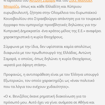
«Παρουσία του
Αντώνη Σαμαρά
και του
Ζοζέ Μανουέλ
Μπαρόζο
, όπως και κάθε Ελλαδίτη και Κύπριου
ευρωβουλευτή, ζήτησα στην Ολομέλεια του Ευρωπαϊκού
Κοινοβουλίου στο Στρασβούργο απάντηση για το τουρκικό
έγγραφο που εμπεριείχε προσβλητικές δηλώσεις για την
Κυπριακή Δημοκρατία -ένα κράτος-μέλος της Ε.Ε.» αναφέρει
χαρακτηριστικά η κυρία Θεοχάρους.
Σύμφωνα με την ίδια, δεν υφίσταται καμία απολύτως
διαφωνία με τον πρωθυπουργό της Ελλάδας, Αντώνη
Σαμαρά, ο οποίος, όπως δηλώνει η κυρία Θεοχάρους,
«κρατά μια άψογη στάση».
Προφανώς, η αντιπαράθεση είναι με τον Έλληνα υπουργό
Εξωτερικών, τον οποίο χαρακτηρίζει ως «έναν πολιτικό
που τα λόγια του ενέχουν χυδαιότητες».
«Ο κ. Βενιζέλος έκανε ρηματική διακοίνωση για το
πρόσωπό μου. Αυτό έχει να γίνει ανάμεσα σε Αθήνα και