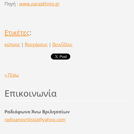
Πηγή :
www.paraskhnio.gr
Ετικέτες
:
κύπρος
|
θεοχάρους
|
βενιζέλος
« Πίσω
Επικοινωνία
Ραδιόφωνο Άνω Βριλησσίων
radioano
vrilissi
a@yahoo.
com