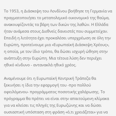
Το 1953, η Διάσκεψη του Λονδίνου βοήθησε τη Γερμανία να
πραγματοποιήσει το μεταπολεμικό οικονομικό της θαύμα,
ανακουφίζοντάς τα βάρη των δικών της λαθών. Η Ελλάδα
ήταν ανάμεσα στους Διεθνείς δανειστές που συμμετείχαν.
Επειδή η λιτότητα έχει προκαλέσει υπερχρέωση σε όλη την
Ευρώπη, προτείνουμε μια «Ευρωπαϊκή Διάσκεψη Χρέους»,
η οποία, με τον ίδιο τρόπο, θα δώσει ισχυρή ώθηση στην
ανάπτυξη στην Ευρώπη. Μια τέτοια λύση δεν περιέχει
ηθικό κίνδυνο - αντανακλά ηθικό χρέος.
Αναμένουμε ότι η Ευρωπαϊκή Κεντρική Τράπεζα θα
ξεκινήσει η ίδια την εφαρμογή του -προ πολλού
οφειλόμενου- προγράμματος ποσοτικής χαλάρωσης. Το
πρόγραμμα θα πρέπει να είναι στην απαιτούμενη κλίμακα
για να κλείσει τις πληγές της Ευρωζώνης και να δώσει
ουσιαστική υπόσταση στη φράση «ό,τι χρειάζεται» για να