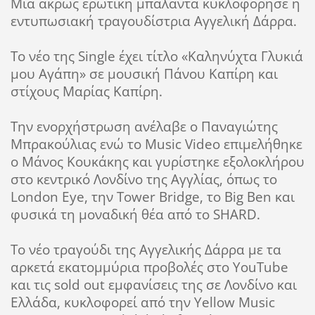
Μία άκρως ερωτική μπαλάντα κυκλοφόρησε η
εντυπωσιακή τραγουδίστρια Αγγελική Δάρρα.
Το νέο της Single έχει τίτλο «Καληνύχτα Γλυκιά
μου Αγάπη» σε μουσική Πάνου Καπίρη και
στίχους Μαρίας Καπίρη.
Την ενορχήστρωση ανέλαβε ο Παναγιώτης
Μπρακούλιας ενώ το Music Video επιμελήθηκε
ο Μάνος Κουκάκης και γυρίστηκε εξολοκλήρου
στο κεντρικό Λονδίνο της Αγγλίας, όπως το
London Eye, την Tower Bridge, το Big Ben και
φυσικά τη μοναδική θέα από το SHARD.
Το νέο τραγούδι της Αγγελικής Δάρρα με τα
αρκετά εκατομμύρια προβολές στο YouTube
και τις sold out εμφανίσεις της σε Λονδίνο και
Ελλάδα, κυκλοφορεί από την
Yellow
Music